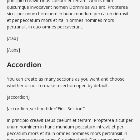
principio creavit Deus caelum et terram. Omnis enim
quicumque invocaverit nomen Domini salvus erit. Propterea
sicut per unum hominem in hunc mundum peccatum intravit
et per peccatum mors et ita in omnes homines mors
pertransiit in quo omnes peccaverunt.
[/tab]
[/tabs]
Accordion
You can create as many sections as you want and choose
whether or not to make a section open by default.
[accordion]
[accordion_section title=”First Section”]
In principio creavit Deus caelum et terram. Propterea sicut per
unum hominem in hunc mundum peccatum intravit et per
peccatum mors et ita in omnes homines mors pertransiit in
quo omnes peccaverunt. Sic enim dilexit Deus mundum ut