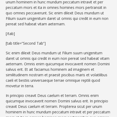
unum hominem in hunc mundum peccatum intravit et per
peccatum mors et ita in omnes homines mors pertransiit in
quo omnes peccaverunt. Sic enim dilexit Deus mundum ut
Filium suum unigenitum daret ut omnis qui credit in eum non
pereat sed habeat vitam aeternam.
[/tab]
[tab title=”Second Tab”]
Sic enim dilexit Deus mundum ut Filium suum unigenitum
daret ut omnis qui credit in eum non pereat sed habeat vitam
aeternam. Omnis enim quicumque invocaverit nomen Domini
salvus erit. Et ait faciamus hominem ad imaginem et
similitudinem nostram et praesit piscibus maris et volatilibus
caeli et bestiis universaeque terrae omnique reptili quod
movetur in terra.
In principio creavit Deus caelum et terram. Omnis enim
quicumque invocaverit nomen Domini salvus erit. In principio
creavit Deus caelum et terram. Propterea sicut per unum
hominem in hunc mundum peccatum intravit et per peccatum