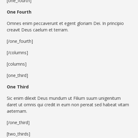
[one_fourth]
One Fourth
Omnes enim peccaverunt et egent gloriam Dei. In principio
creavit Deus caelum et terram.
[/one_fourth]
[/columns]
[columns]
[one_third]
One Third
Sic enim dilexit Deus mundum ut Filium suum unigenitum
daret ut omnis qui credit in eum non pereat sed habeat vitam
aeternam.
[/one_third]
[two_thirds]