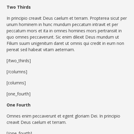
Two Thirds
In principio creavit Deus caelum et terram. Propterea sicut per
unum hominem in hunc mundum peccatum intravit et per
peccatum mors et ita in omnes homines mors pertransiit in
quo omnes peccaverunt. Sic enim dilexit Deus mundum ut
Filium suum unigenitum daret ut omnis qui credit in eum non
pereat sed habeat vitam aeternam.
[/two_thirds]
[/columns]
[columns]
[one_fourth]
One Fourth
Omnes enim peccaverunt et egent gloriam Dei. In principio
creavit Deus caelum et terram.
[/one_fourth]