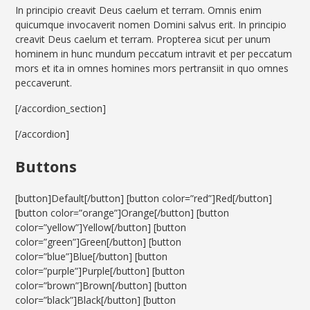
In principio creavit Deus caelum et terram. Omnis enim
quicumque invocaverit nomen Domini salvus erit. In principio
creavit Deus caelum et terram. Propterea sicut per unum
hominem in hunc mundum peccatum intravit et per peccatum
mors et ita in omnes homines mors pertransiit in quo omnes
peccaverunt.
[/accordion_section]
[/accordion]
Buttons
[button]Default[/button] [button color=”red”]Red[/button]
[button color=”orange”]Orange[/button] [button
color=”yellow”]Yellow[/button] [button
color=”green”]Green[/button] [button
color=”blue”]Blue[/button] [button
color=”purple”]Purple[/button] [button
color=”brown”]Brown[/button] [button
color=”black”]Black[/button] [button