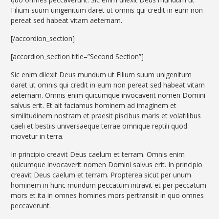
Filium suum unigenitum daret ut omnis qui credit in eum non
pereat sed habeat vitam aeternam.
[/accordion_section]
[accordion_section title=”Second Section”]
Sic enim dilexit Deus mundum ut Filium suum unigenitum
daret ut omnis qui credit in eum non pereat sed habeat vitam
aeternam. Omnis enim quicumque invocaverit nomen Domini
salvus erit. Et ait faciamus hominem ad imaginem et
similitudinem nostram et praesit piscibus maris et volatilibus
caeli et bestiis universaeque terrae omnique reptili quod
movetur in terra.
In principio creavit Deus caelum et terram. Omnis enim
quicumque invocaverit nomen Domini salvus erit. In principio
creavit Deus caelum et terram. Propterea sicut per unum
hominem in hunc mundum peccatum intravit et per peccatum
mors et ita in omnes homines mors pertransiit in quo omnes
peccaverunt.