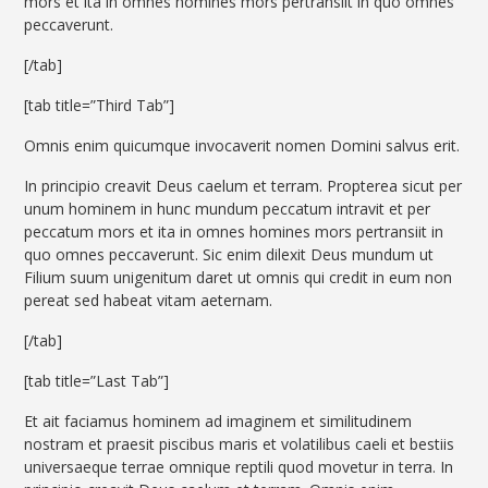
mors et ita in omnes homines mors pertransiit in quo omnes
peccaverunt.
[/tab]
[tab title=”Third Tab”]
Omnis enim quicumque invocaverit nomen Domini salvus erit.
In principio creavit Deus caelum et terram. Propterea sicut per
unum hominem in hunc mundum peccatum intravit et per
peccatum mors et ita in omnes homines mors pertransiit in
quo omnes peccaverunt. Sic enim dilexit Deus mundum ut
Filium suum unigenitum daret ut omnis qui credit in eum non
pereat sed habeat vitam aeternam.
[/tab]
[tab title=”Last Tab”]
Et ait faciamus hominem ad imaginem et similitudinem
nostram et praesit piscibus maris et volatilibus caeli et bestiis
universaeque terrae omnique reptili quod movetur in terra. In