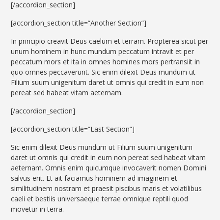
[/accordion_section]
[accordion_section title=”Another Section”]
In principio creavit Deus caelum et terram. Propterea sicut per
unum hominem in hunc mundum peccatum intravit et per
peccatum mors et ita in omnes homines mors pertransiit in
quo omnes peccaverunt. Sic enim dilexit Deus mundum ut
Filium suum unigenitum daret ut omnis qui credit in eum non
pereat sed habeat vitam aeternam.
[/accordion_section]
[accordion_section title=”Last Section”]
Sic enim dilexit Deus mundum ut Filium suum unigenitum
daret ut omnis qui credit in eum non pereat sed habeat vitam
aeternam. Omnis enim quicumque invocaverit nomen Domini
salvus erit. Et ait faciamus hominem ad imaginem et
similitudinem nostram et praesit piscibus maris et volatilibus
caeli et bestiis universaeque terrae omnique reptili quod
movetur in terra.