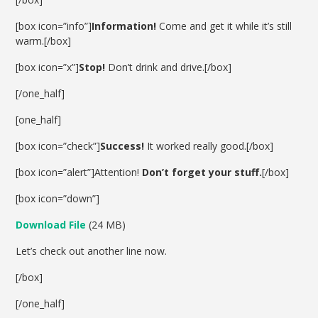
[box icon=”info”]
Information!
Come and get it while it’s still
warm.[/box]
[box icon=”x”]
Stop!
Don’t drink and drive.[/box]
[/one_half]
[one_half]
[box icon=”check”]
Success!
It worked really good.[/box]
[box icon=”alert”]Attention!
Don’t forget your stuff.
[/box]
[box icon=”down”]
Download File
(24 MB)
Let’s check out another line now.
[/box]
[/one_half]